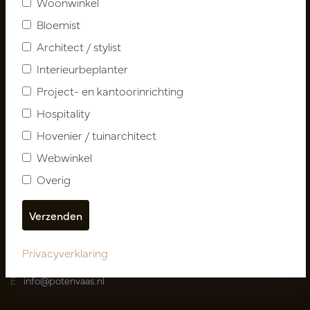
Woonwinkel
Contact
Bloemist
Over ons
Architect / stylist
Nieuwsbrief
Interieurbeplanter
Privacy Policy
Project- en kantoorinrichting
Leveringsvoorwaarden
Hospitality
Catalogi
Hovenier / tuinarchitect
Mijn account
Webwinkel
Inloggen
Overig
Mijn bestellingen
Mijn favorieten
Pot
&
Vaas Showrooms
Privacyverklaring
T
00(31)-13 5213002
E
info@potenvaas.nl