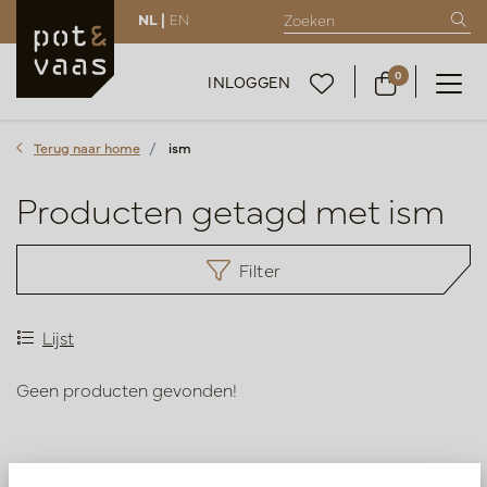
NL |
EN
0
INLOGGEN
Terug naar home
ism
Producten getagd met ism
Filter
Lijst
Geen producten gevonden!