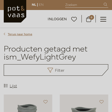
NL |
EN
0
INLOGGEN
Terug naar home
Producten getagd met
ism_WefyLightGrey
Filter
Lijst