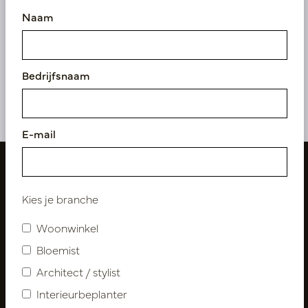
Naam
Pot Wefy L Light Grey D61
Pot Wefy L Light Grey
H49
D60 H88
Op voorraad
Op voorraad
Bedrijfsnaam
PV84.1406GRL
PV84.1405GRL
E-mail
Kies je branche
Woonwinkel
Bloemist
Architect / stylist
Interieurbeplanter
Volg ons