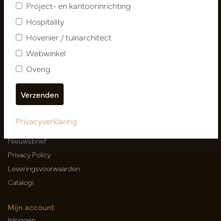
Project- en kantoorinrichting
Hospitality
Hovenier / tuinarchitect
Nieuwsbrief
Webwinkel
Abonneer
Overig
Klantenservice
Contact
Privacyverklaring
Over ons
Nieuwsbrief
Privacy Policy
Leveringsvoorwaarden
Catalogi
Mijn account
Inloggen