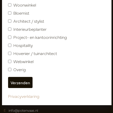
Woonwinkel
Klantenservice
Bloemist
Contact
Architect / stylist
Over ons
Nieuwsbrief
Interieurbeplanter
Privacy Policy
Project- en kantoorinrichting
Leveringsvoorwaarden
Hospitality
Catalogi
Hovenier / tuinarchitect
Webwinkel
Mijn account
Inloggen
Overig
Mijn bestellingen
Mijn favorieten
Privacyverklaring
Pot
&
Vaas Showrooms
T
00(31)-13 5213002
E
info@potenvaas.nl