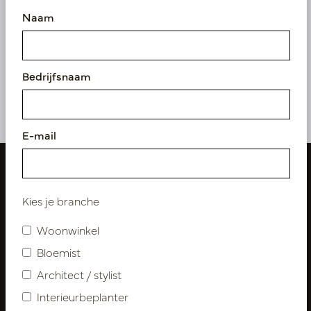
Naam
Spiegel Dex Zwart Mat
D40
Op voorraad
Bedrijfsnaam
PV16.DEX40BM
E-mail
Kies je branche
Woonwinkel
Bloemist
Architect / stylist
Interieurbeplanter
Volg ons