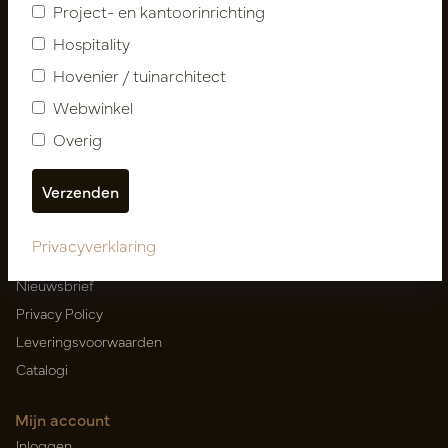
Project- en kantoorinrichting
Hospitality
Hovenier / tuinarchitect
Nieuwsbrief
Webwinkel
Abonneer
Overig
Klantenservice
Contact
Privacyverklaring
Over ons
Nieuwsbrief
Privacy Policy
Leveringsvoorwaarden
Catalogi
Mijn account
Inloggen