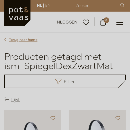
NL |
EN
0
INLOGGEN
Terug naar home
Producten getagd met
ism_SpiegelDexZwartMat
Filter
Lijst