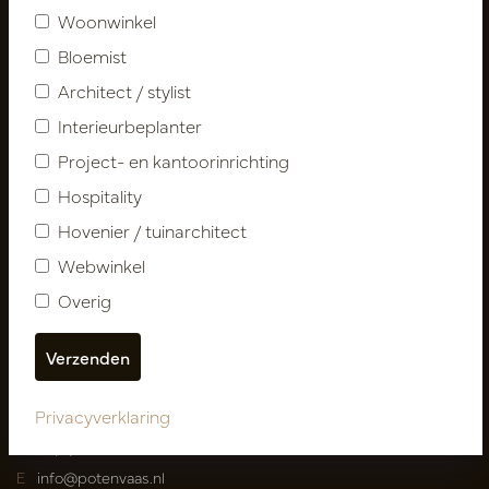
Woonwinkel
Klantenservice
Bloemist
Contact
Architect / stylist
Over ons
Nieuwsbrief
Interieurbeplanter
Privacy Policy
Project- en kantoorinrichting
Leveringsvoorwaarden
Hospitality
Catalogi
Hovenier / tuinarchitect
Webwinkel
Mijn account
Inloggen
Overig
Mijn bestellingen
Mijn favorieten
Privacyverklaring
Pot
&
Vaas Showrooms
T
00(31)-13 5213002
E
info@potenvaas.nl