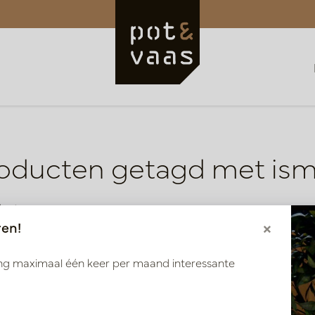
oducten getagd met is
ducten
ren!
×
ang maximaal één keer per maand interessante