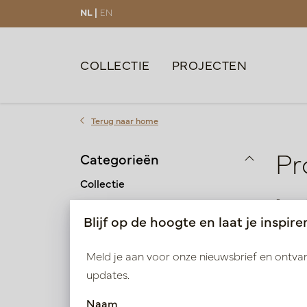
NL |
EN
COLLECTIE
PROJECTEN
Terug naar home
Pr
Categorieën
Collectie
2 pro
Blijf op de hoogte en laat je inspire
Kleur
Groen
Meld je aan voor onze nieuwsbrief en ontv
updates.
Hoogte
Naam