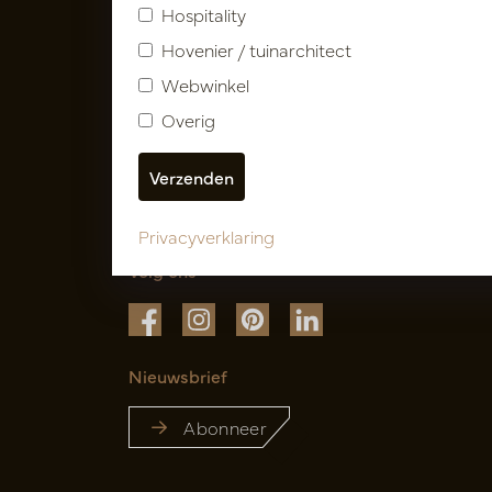
Hospitality
Hovenier / tuinarchitect
Webwinkel
Overig
Privacyverklaring
Volg ons
Nieuwsbrief
Abonneer