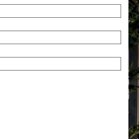
s Deluxe Groen H160
Raphis Deluxe XL Groen H13
 voorraad
Op voorraad
84016
PV17.4184113