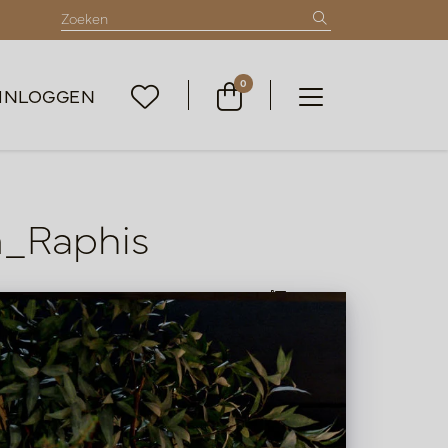
0
INLOGGEN
m_Raphis
Lijst