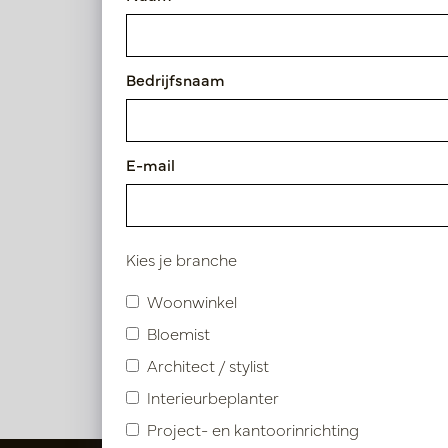
125 - 150cm
150 - 175cm
Bedrijfsnaam
Diameter
E-mail
Raphi
50 - 75cm
Op
75 - 100cm
PV17.41
Kies je branche
Gebruik
Woonwinkel
Indoor
Bloemist
Architect / stylist
Interieurbeplanter
Project- en kantoorinrichting