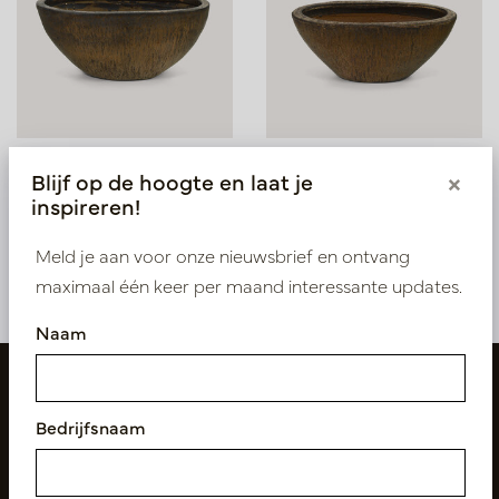
Pot Truus Ovaal Koper L54
Pot Truus Ovaal Koper
Blijf op de hoogte en laat je
×
B32 H24
L40 B24 H18
inspireren!
Op voorraad
Op voorraad
PV15.030CUL
PV15.030CUS
Meld je aan voor onze nieuwsbrief en ontvang
maximaal één keer per maand interessante updates.
Naam
Bedrijfsnaam