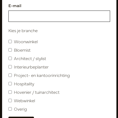
E-mail
Volg ons
Kies je branche
Woonwinkel
Nieuwsbrief
Bloemist
Architect / stylist
Abonneer
Interieurbeplanter
Project- en kantoorinrichting
Klantenservice
Hospitality
Contact
Hovenier / tuinarchitect
Over ons
Webwinkel
Nieuwsbrief
Overig
Privacy Policy
Leveringsvoorwaarden