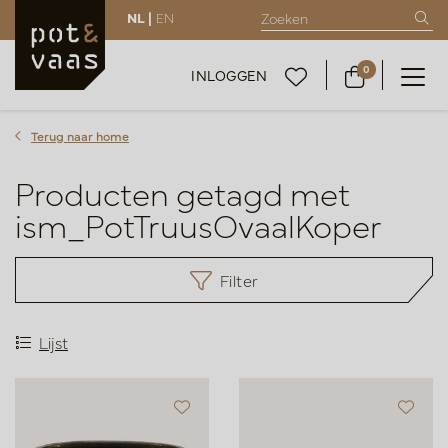
NL |
EN
0
INLOGGEN
Terug naar home
Producten getagd met
ism_PotTruusOvaalKoper
Filter
Lijst