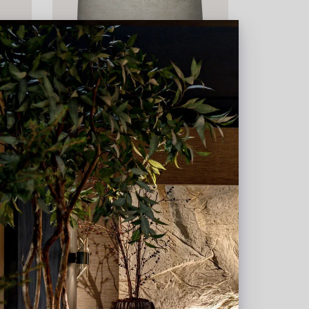
eige
Pot Jumbo Patt M Beton Beige
D119 H97
Snel weer op voorraad,
reserveer nu
R3026-97-90