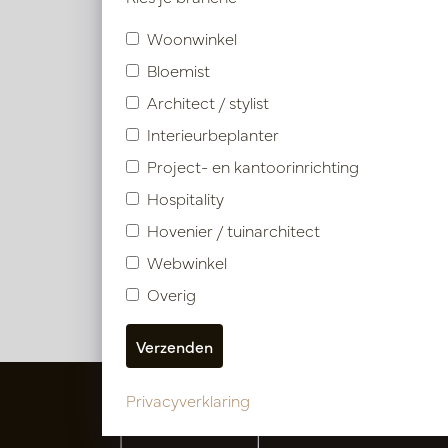
Gebruik
Woonwinkel
Indoor
Bloemist
Architect / stylist
Outdoor
Interieurbeplanter
Pot J
Project- en kantoorinrichting
D92,5
Hospitality
Sne
res
Hovenier / tuinarchitect
R3026-
Webwinkel
Overig
Privacyverklaring