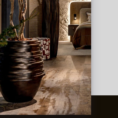
t
&
Vaas Showrooms