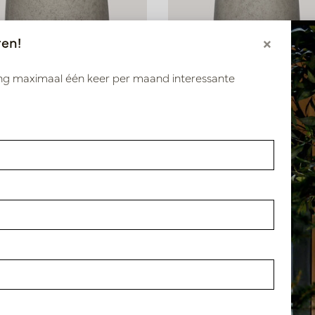
ren!
×
ang maximaal één keer per maand interessante
umbo Patt XS Beton Beige
Pot Jumbo Patt XXS Beton B
61
D55.5 H46.5
 voorraad
Snel weer op voorraad,
reserveer nu
61-90
R3026-47-90