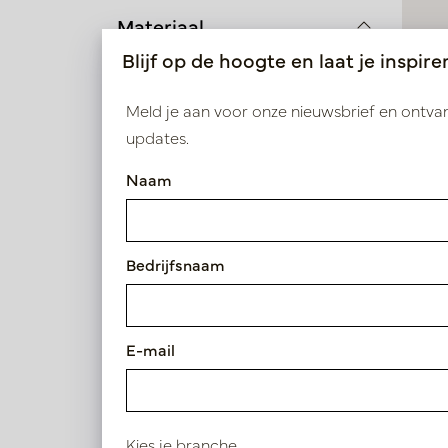
Materiaal
Blijf op de hoogte en laat je inspire
Fiberstone
Meld je aan voor onze nieuwsbrief en ontv
Hoogte
updates.
Pot J
50 - 75cm
Naam
D73 H
Op
75 - 100cm
R3026-
Bedrijfsnaam
Diameter
50 - 75cm
E-mail
75 - 100cm
100cm >
Kies je branche