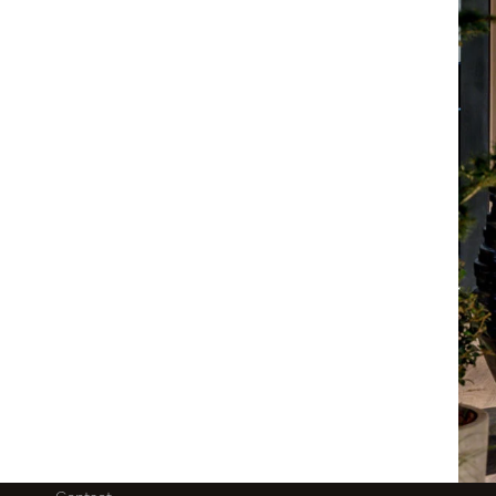
umbo Patt S Beton Beige
 H77
l weer op voorraad,
erveer nu
77-90
Klantenservice
Po