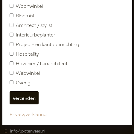
Woonwinkel
Klantenservice
Bloemist
Contact
Architect / stylist
Over ons
Nieuwsbrief
Interieurbeplanter
Privacy Policy
Project- en kantoorinrichting
Leveringsvoorwaarden
Hospitality
Catalogi
Hovenier / tuinarchitect
Webwinkel
Mijn account
Inloggen
Overig
Mijn bestellingen
Mijn favorieten
Privacyverklaring
Pot
&
Vaas Showrooms
T
00(31)-13 5213002
E
info@potenvaas.nl