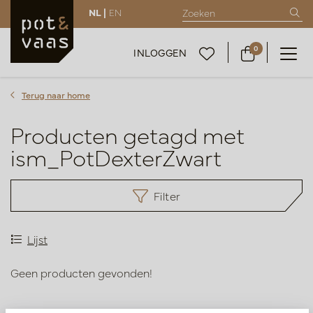
NL |
EN
0
INLOGGEN
Terug naar home
Producten getagd met
ism_PotDexterZwart
Filter
Lijst
Geen producten gevonden!