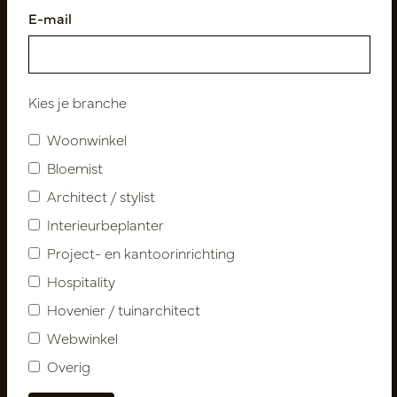
E-mail
Volg ons
Kies je branche
Woonwinkel
Nieuwsbrief
Bloemist
Architect / stylist
Abonneer
Interieurbeplanter
Project- en kantoorinrichting
Klantenservice
Hospitality
Contact
Hovenier / tuinarchitect
Over ons
Webwinkel
Nieuwsbrief
Overig
Privacy Policy
Leveringsvoorwaarden