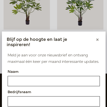
Philodendron Fun Bun
Philodendron Fun Bun
Blijf op de hoogte en laat je
×
H100 D90
H145 D100
inspireren!
Op voorraad
Op voorraad
PV17.4154710
PV17.4154713
Meld je aan voor onze nieuwsbrief en ontvang
maximaal één keer per maand interessante updates.
Naam
Bedrijfsnaam