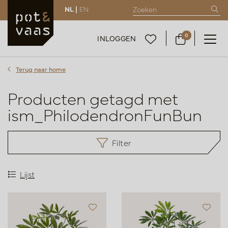
NL |
EN
0
INLOGGEN
Terug naar home
Producten getagd met
ism_PhilodendronFunBun
Filter
Lijst