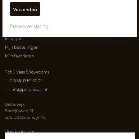
Leveringsvoorwaarden
Catalogi
Privacyverklaring
Mijn account
Inloggen
Mijn bestellingen
Mijn favorieten
Pot
&
Vaas Showrooms
T
00(31)-13 5213002
E
info@potenvaas.nl
Oisterwijk
Bedrijfsweg 21
5061 JX Oisterwijk NL
Openingstijden
Maandag t/m vrijdag 09.00-17.00 uur