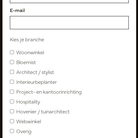
E-mail
Volg ons
Kies je branche
Woonwinkel
Bloemist
Nieuwsbrief
Architect / stylist
Abonneer
Interieurbeplanter
Project- en kantoorinrichting
Hospitality
Klantenservice
Contact
Hovenier / tuinarchitect
Over ons
Webwinkel
Nieuwsbrief
Overig
Privacy Policy