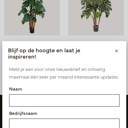
Monstera Deluxe Groen
Monstera Deluxe Groen
Blijf op de hoogte en laat je
×
H180 D105
H140 D95
inspireren!
Snel weer op voorraad,
Op voorraad
reserveer nu
PV17.4151114
Meld je aan voor onze nieuwsbrief en ontvang
PV17.4151117
maximaal één keer per maand interessante updates.
Naam
Bedrijfsnaam