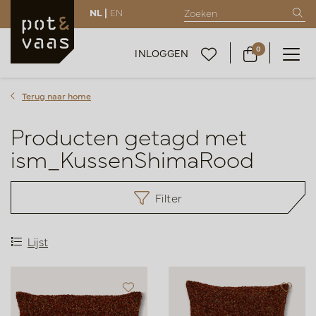
NL |
EN
0
INLOGGEN
Terug naar home
Producten getagd met
ism_KussenShimaRood
Filter
Lijst