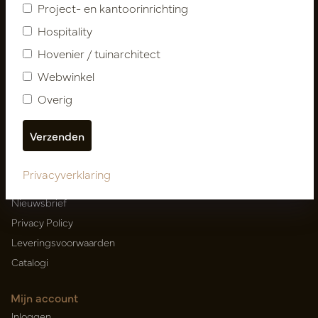
Project- en kantoorinrichting
Hospitality
Hovenier / tuinarchitect
Nieuwsbrief
Webwinkel
Abonneer
Overig
Klantenservice
Contact
Privacyverklaring
Over ons
Nieuwsbrief
Privacy Policy
Leveringsvoorwaarden
Catalogi
Mijn account
Inloggen