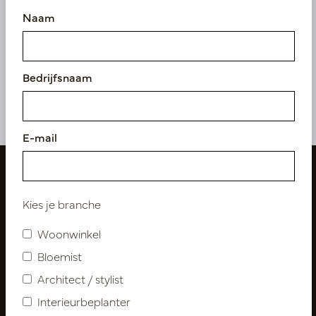
Naam
Kussen Shima Rood L60
B60
Op voorraad
Bedrijfsnaam
LN88.FL010601
E-mail
Kies je branche
Woonwinkel
Bloemist
Architect / stylist
Interieurbeplanter
Volg ons