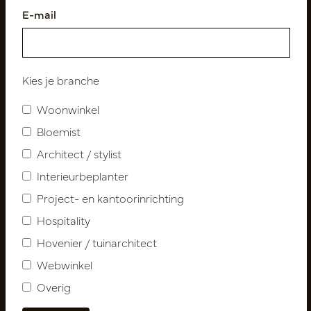
E-mail
Volg ons
Kies je branche
Woonwinkel
Nieuwsbrief
Bloemist
Architect / stylist
Abonneer
Interieurbeplanter
Project- en kantoorinrichting
Klantenservice
Hospitality
Contact
Hovenier / tuinarchitect
Over ons
Webwinkel
Nieuwsbrief
Overig
Privacy Policy
Leveringsvoorwaarden