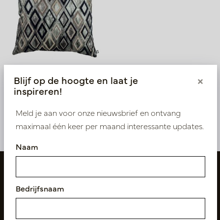
Kussen Samara Zilver L60
Blijf op de hoogte en laat je
×
B60
inspireren!
Op voorraad
LN88.ST92601
Meld je aan voor onze nieuwsbrief en ontvang
maximaal één keer per maand interessante updates.
Naam
Bedrijfsnaam