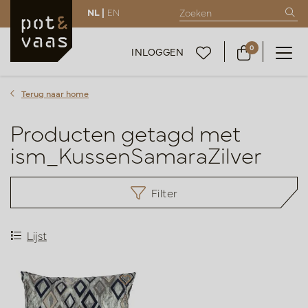
NL |
EN
0
INLOGGEN
Terug naar home
Producten getagd met
ism_KussenSamaraZilver
Filter
Lijst