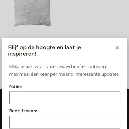
Kussen Eshie Wit L45 B45
Blijf op de hoogte en laat je
×
inspireren!
Op voorraad
LN88.70M451
Meld je aan voor onze nieuwsbrief en ontvang
maximaal één keer per maand interessante updates.
Naam
Bedrijfsnaam