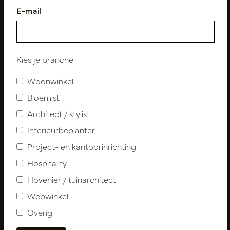
E-mail
Volg ons
Kies je branche
Woonwinkel
Nieuwsbrief
Bloemist
Architect / stylist
Abonneer
Interieurbeplanter
Project- en kantoorinrichting
Klantenservice
Hospitality
Contact
Hovenier / tuinarchitect
Over ons
Webwinkel
Nieuwsbrief
Overig
Privacy Policy
Leveringsvoorwaarden