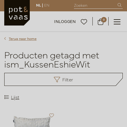
NL |
EN
0
INLOGGEN
Terug naar home
Producten getagd met
ism_KussenEshieWit
Filter
Lijst