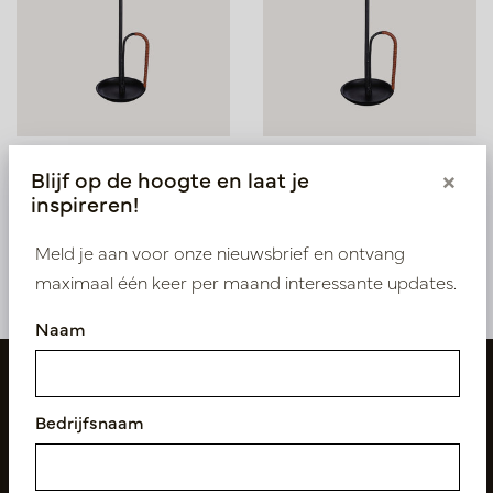
Kandelaar Felix Zwart
Kandelaar Felix Zwart
Blijf op de hoogte en laat je
×
D13.5 H36.5
D13.5 H48.5
inspireren!
Op voorraad
Op voorraad
PV11.11090422
PV11.11090423
Meld je aan voor onze nieuwsbrief en ontvang
maximaal één keer per maand interessante updates.
Naam
Bedrijfsnaam