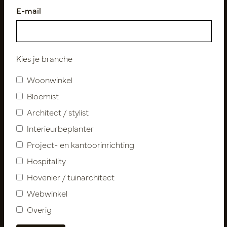
E-mail
Volg ons
Kies je branche
Woonwinkel
Nieuwsbrief
Bloemist
Architect / stylist
Abonneer
Interieurbeplanter
Project- en kantoorinrichting
Klantenservice
Hospitality
Contact
Hovenier / tuinarchitect
Over ons
Webwinkel
Nieuwsbrief
Overig
Privacy Policy
Leveringsvoorwaarden