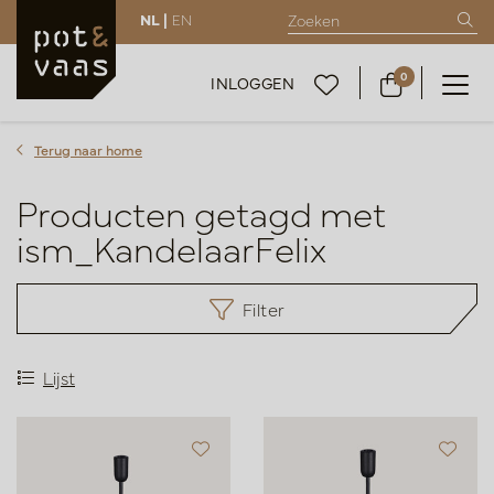
NL |
EN
0
INLOGGEN
Terug naar home
Producten getagd met
ism_KandelaarFelix
Filter
Lijst