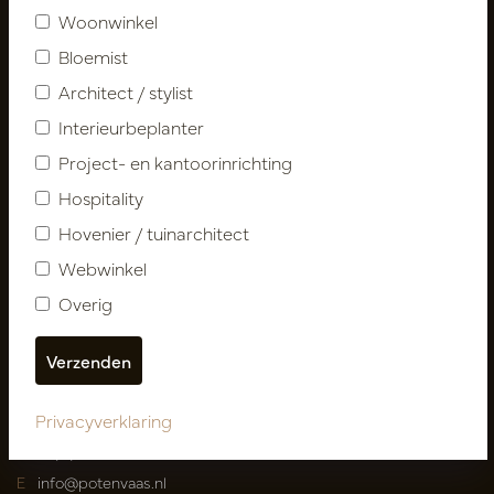
Woonwinkel
Klantenservice
Bloemist
Contact
Architect / stylist
Over ons
Nieuwsbrief
Interieurbeplanter
Privacy Policy
Project- en kantoorinrichting
Leveringsvoorwaarden
Hospitality
Catalogi
Hovenier / tuinarchitect
Webwinkel
Mijn account
Inloggen
Overig
Mijn bestellingen
Mijn favorieten
Privacyverklaring
Pot
&
Vaas Showrooms
T
00(31)-13 5213002
E
info@potenvaas.nl