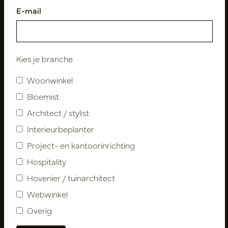
E-mail
Volg ons
Kies je branche
Woonwinkel
Nieuwsbrief
Bloemist
Architect / stylist
Abonneer
Interieurbeplanter
Project- en kantoorinrichting
Klantenservice
Hospitality
Contact
Hovenier / tuinarchitect
Over ons
Webwinkel
Nieuwsbrief
Overig
Privacy Policy
Leveringsvoorwaarden