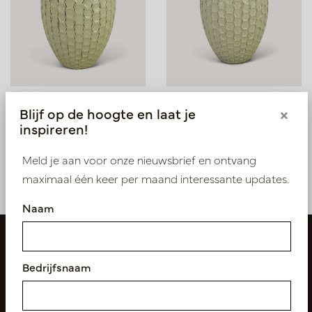
Pot Honey Crème D62
Pot Honey Crème D54
Blijf op de hoogte en laat je
×
H80
H65
inspireren!
Op voorraad
Op voorraad
PV03.127CRL
PV03.126CRM
Meld je aan voor onze nieuwsbrief en ontvang
maximaal één keer per maand interessante updates.
Naam
Bedrijfsnaam