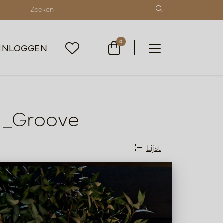
0
INLOGGEN
m_Groove
Lijst