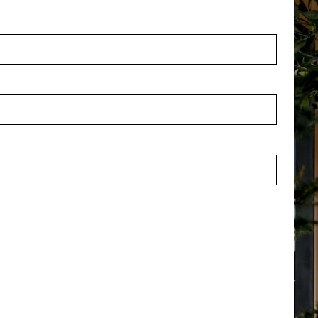
roove Brass D60 H48
Pot Groove Aluminium D60
 voorraad
Op voorraad
82BR
PV84.1582ALU