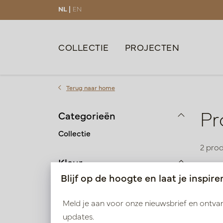
NL |
EN
COLLECTIE
PROJECTEN
Terug naar home
Pr
Categorieën
Collectie
2 pro
Kleur
Blijf op de hoogte en laat je inspire
Zilver | Grijs | Antraciet
Meld je aan voor onze nieuwsbrief en ontv
Goud | Brons | Koper
updates.