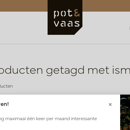
oducten getagd met is
ducten
ren!
×
ang maximaal één keer per maand interessante