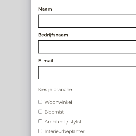
Materiaal
Naam
Polyresin
Bedrijfsnaam
Hoogte
Pot G
25 - 50cm
E-mail
Op
Diameter
PV84.15
50 - 75cm
Kies je branche
Woonwinkel
Gebruik
Bloemist
Indoor
Architect / stylist
Interieurbeplanter