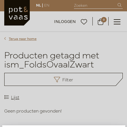
NL |
EN
0
INLOGGEN
Terug naar home
Producten getagd met
ism_FoldsOvaalZwart
Filter
Lijst
Geen producten gevonden!