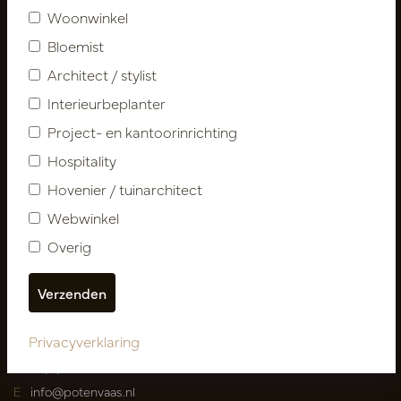
Woonwinkel
Klantenservice
Bloemist
Contact
Architect / stylist
Over ons
Nieuwsbrief
Interieurbeplanter
Privacy Policy
Project- en kantoorinrichting
Leveringsvoorwaarden
Hospitality
Catalogi
Hovenier / tuinarchitect
Webwinkel
Mijn account
Inloggen
Overig
Mijn bestellingen
Mijn favorieten
Privacyverklaring
Pot
&
Vaas Showrooms
T
00(31)-13 5213002
E
info@potenvaas.nl