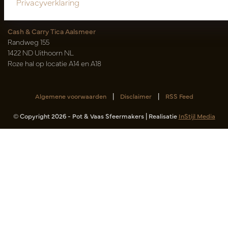
Privacyverklaring
(uitsluitend op afspraak)
Cash & Carry Tica Aalsmeer
Randweg 155
1422 ND Uithoorn NL
Roze hal op locatie A14 en A18
Algemene voorwaarden
|
Disclaimer
|
RSS Feed
© Copyright 2026 - Pot & Vaas Sfeermakers | Realisatie
InStijl Media