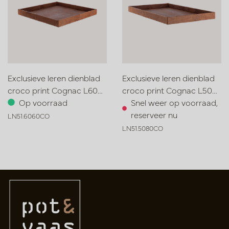
Exclusieve leren dienblad
Exclusieve leren dienblad
croco print Cognac L60
croco print Cognac L50
B60 H6
Op voorraad
B80 H6
Snel weer op voorraad,
reserveer nu
LN51.6060CO
LN51.5080CO