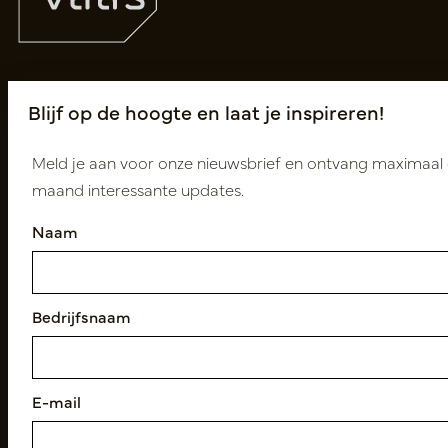
Volg ons
Blijf op de hoogte en laat je inspireren!
Meld je aan voor onze nieuwsbrief en ontvang maximaal 
maand interessante updates.
Nieuwsbrief
Naam
Abonneer
Bedrijfsnaam
Klantenservice
Contact
Over ons
E-mail
Nieuwsbrief
Privacy Policy