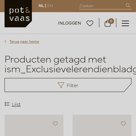
NL |
EN
0
INLOGGEN
Terug naar home
Producten getagd met
ism_Exclusievelerendienbla
Filter
Lijst