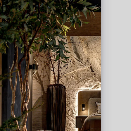
Eucalyptusboom H150 D65
Op voorraad
PV04.427321