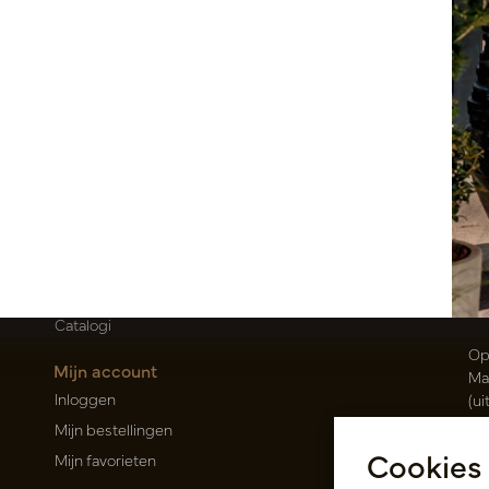
Klantenservice
Po
Contact
T
Over ons
E
Nieuwsbrief
Oi
Privacy Policy
Be
Leveringsvoorwaarden
50
Catalogi
Op
Mijn account
Ma
Inloggen
(ui
Mijn bestellingen
Ca
Cookies
Mijn favorieten
Ra