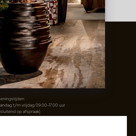
t
&
Vaas Showrooms
00(31)-13 5213002
info@potenvaas.nl
sterwijk
drijfsweg 21
61 JX Oisterwijk NL
eningstijden
andag t/m vrijdag 09.00-17.00 uur
tsluitend op afspraak)
sh & Carry Tica Aalsmeer
ndweg 155