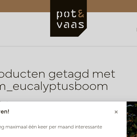
oducten getagd met
m_eucalyptusboom
ducten
ren!
×
ang maximaal één keer per maand interessante