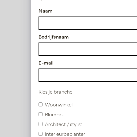
100 - 125cm
Naam
125 - 150cm
150 - 175cm
Bedrijfsnaam
175 - 200cm
E-mail
Eucal
Diameter
Op
50 - 75cm
PV04.4
75 - 100cm
Kies je branche
Woonwinkel
Gebruik
Bloemist
Architect / stylist
Indoor
Interieurbeplanter