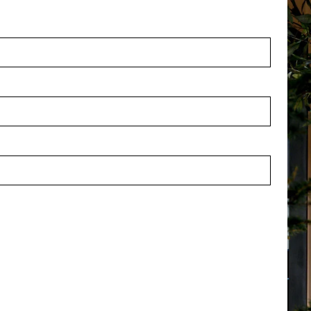
yptusboom H195 D75
Eucalyptusboom H115 D60
 voorraad
Op voorraad
27322
PV04.427320