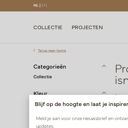
NL |
EN
COLLECTIE
PROJECTEN
Terug naar home
Pr
Categorieën
is
Collectie
Kleur
3 pro
Blijf op de hoogte en laat je inspire
Groen
Meld je aan voor onze nieuwsbrief en ontv
Hoogte
updates.