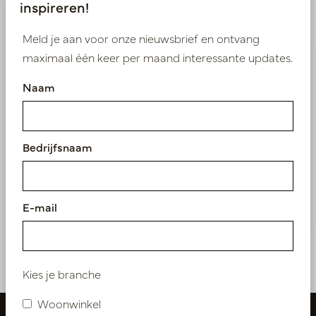
inspireren!
Product specificaties
Meld je aan voor onze nieuwsbrief en ontvang
maximaal één keer per maand interessante updates.
Wij leveren enkel B2B
Naam
Log in als zakelijke klant om direct toegang te
krijgen tot onze exclusieve prijzen.
Bedrijfsnaam
Bestaande klant? Log hier in
Nieuw? Registreer hier
E-mail
Kies je branche
Woonwinkel