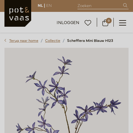
NL |
EN
0
INLOGGEN
Terug naar home
Collectie
Schefflera Mini Blauw H123