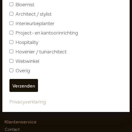
Bloemist
Architect / stylist
Interieurbeplanter
Project- en kantoorinrichting
Hospitality
Hovenier / tuinarchitect
Volg ons
Webwinkel
Overig
Nieuwsbrief
Abonneer
Privacyverklaring
Klantenservice
Contact