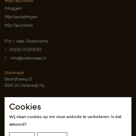
Mijn account
Inloggen
Mijn bestellingen
Mijn favorieten
Pot
&
Vaas Showrooms
T
00(31)-13 5213002
E
info@potenvaas.nl
Oisterwijk
Bedrijfsweg 21
5061 JX Oisterwijk NL
Openingstijden
Cookies
Maandag t/m vrijdag 09.00-17.00 uur
(uitsluitend op afspraak)
Wij slaan cookies op om onze website te verbeteren. Is dat
akkoord?
Cash & Carry Tica Aalsmeer
Randweg 155