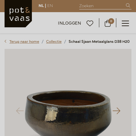
NL |
EN
0
INLOGGEN
Terug naar home
Collectie
Schaal Sjaan Metaalglans D38 H20