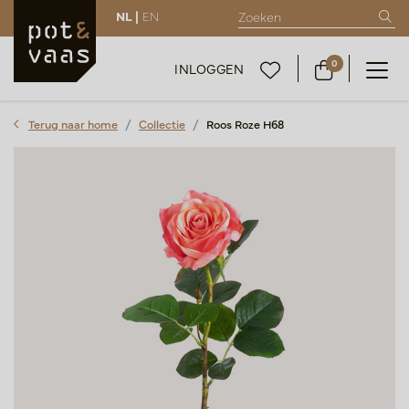
NL |
EN
0
INLOGGEN
Terug naar home
Collectie
Roos Roze H68