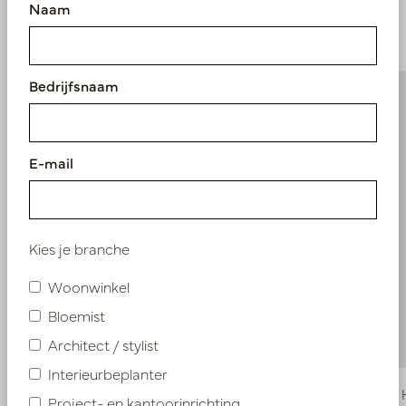
Naam
producten
Bedrijfsnaam
E-mail
Kies je branche
Woonwinkel
Bloemist
Architect / stylist
Interieurbeplanter
Roos Roze H66
Roos Wit
Project- en kantoorinrichting