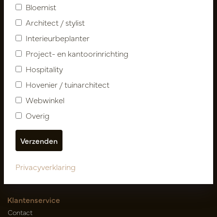
Bloemist
Architect / stylist
Interieurbeplanter
Project- en kantoorinrichting
Hospitality
Hovenier / tuinarchitect
Volg ons
Webwinkel
Overig
Nieuwsbrief
Abonneer
Privacyverklaring
Klantenservice
Contact