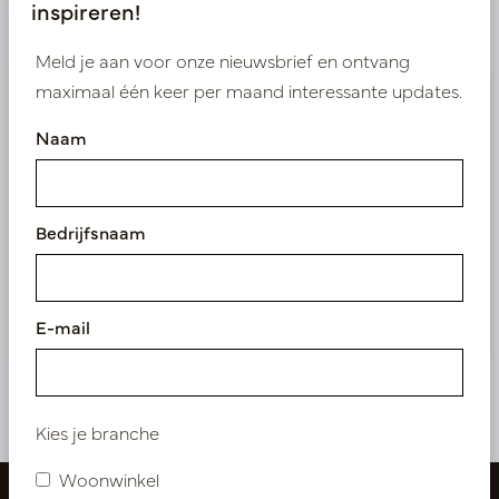
inspireren!
Product specificaties
Meld je aan voor onze nieuwsbrief en ontvang
maximaal één keer per maand interessante updates.
Wij leveren enkel B2B
Naam
Log in als zakelijke klant om direct toegang te
krijgen tot onze exclusieve prijzen.
Bedrijfsnaam
Bestaande klant? Log hier in
Nieuw? Registreer hier
E-mail
Kies je branche
Woonwinkel