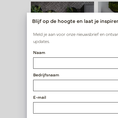
Blijf op de hoogte en laat je inspire
Meld je aan voor onze nieuwsbrief en ontv
updates.
Naam
Bedrijfsnaam
Pot Wally S Zwart D40 H9
E-mail
Artikelnummer: E1390W-40-01