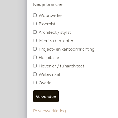
Symbole
Kies je branche
Woonwinkel
Product specificaties
Bloemist
Architect / stylist
Materiaal omschrijving
Interieurbeplanter
Project- en kantoorinrichting
Hospitality
Vergelijkbare product
Hovenier / tuinarchitect
Webwinkel
Overig
Privacyverklaring