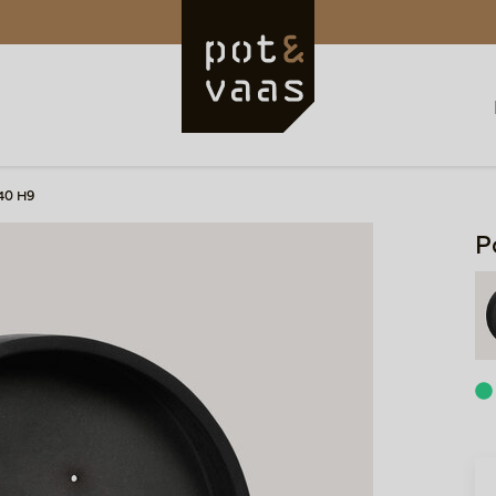
40 H9
P