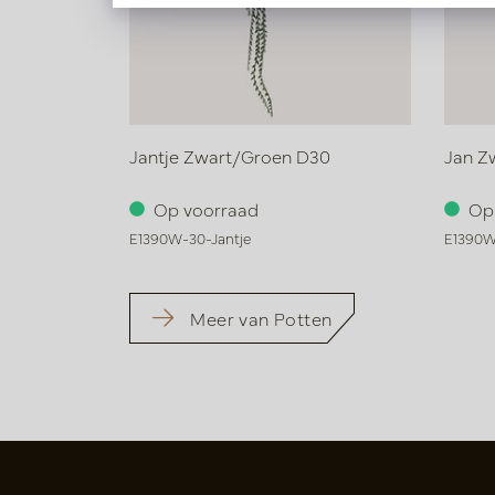
Jantje Zwart/Groen D30
Jan Z
Op voorraad
Op
E1390W-30-Jantje
E1390W
Meer van Potten