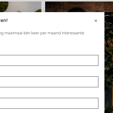
ren!
×
ang maximaal één keer per maand interessante