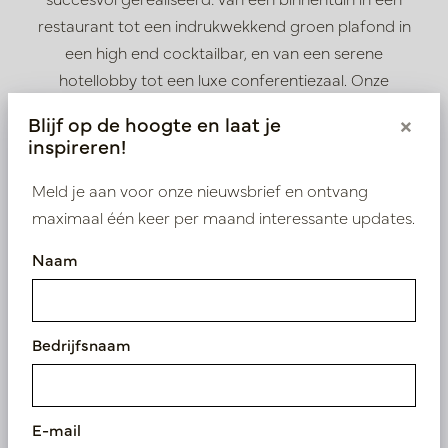
restaurant tot een indrukwekkend groen plafond in
een high end cocktailbar, en van een serene
hotellobby tot een luxe
conferentiezaal. Onze
groenstyling versterkt het interieur, verbetert de
Blijf op de hoogte en laat je
×
sfeer en creëert de perfecte setting voor
inspireren!
onvergetelijke momenten.
Meld je aan voor onze nieuwsbrief en ontvang
maximaal één keer per maand interessante updates.
Naam
Onze gewaardeerde
Bedrijfsnaam
klanten
E-mail