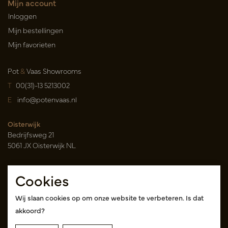
Mijn account
Inloggen
Mijn bestellingen
Mijn favorieten
Pot
&
Vaas Showrooms
T
00(31)-13 5213002
E
info@potenvaas.nl
Oisterwijk
Bedrijfsweg 21
5061 JX Oisterwijk NL
Openingstijden
Cookies
Maandag t/m vrijdag 09.00-17.00 uur
(uitsluitend op afspraak)
Wij slaan cookies op om onze website te verbeteren. Is dat
akkoord?
Cash & Carry Tica Aalsmeer
Randweg 155