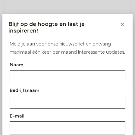
Wij leveren enkel B2B
Blijf op de hoogte en laat je
×
Log in als zakelijke klant om direct toegang te
inspireren!
krijgen tot onze exclusieve prijzen.
Meld je aan voor onze nieuwsbrief en ontvang
Bestaande klant? Log hier in
maximaal één keer per maand interessante updates.
Naam
Nieuw? Registreer hier
Bedrijfsnaam
Vergelijkbare
E-mail
producten