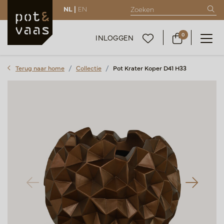
NL |
EN
0
INLOGGEN
Terug naar home
Collectie
Pot Krater Koper D41 H33