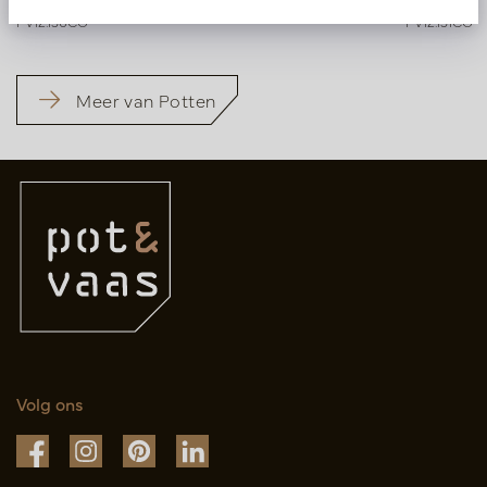
PV12.150CG
PV12.151CG
Meer van Potten
Volg ons