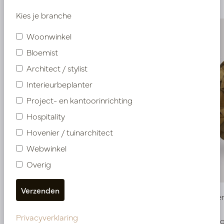
Kies je branche
Woonwinkel
Bloemist
Architect / stylist
Interieurbeplanter
Project- en kantoorinrichting
Hospitality
Hovenier / tuinarchitect
Webwinkel
Overig
Pot Krater Champagne Goud D41 H33
Pot Krat
Privacyverklaring
Op voorraad
Op voo