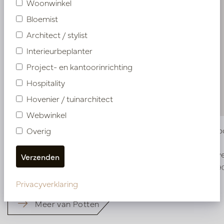
Woonwinkel
Bloemist
Architect / stylist
Interieurbeplanter
Project- en kantoorinrichting
Hospitality
Hovenier / tuinarchitect
Webwinkel
Binnenemmer Transparant D60 H45
Pot Jumbo
Overig
H46.5
Op voorraad
Snel w
E300-600-NA
R3026-47-9
Privacyverklaring
Meer van Potten