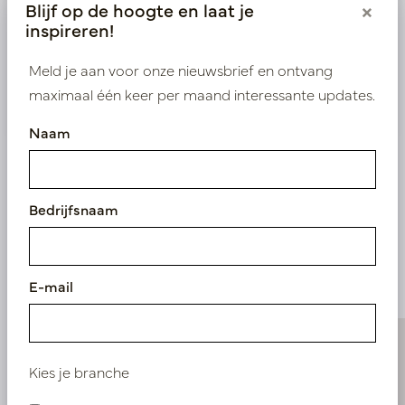
Blijf op de hoogte en laat je
×
inspireren!
Bestaande klant? Log hier in
Meld je aan voor onze nieuwsbrief en ontvang
Nieuw? Registreer hier
maximaal één keer per maand interessante updates.
Naam
Bedrijfsnaam
Vergelijkbare
producten
E-mail
Kies je branche