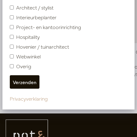
Architect / stylist
Interieurbeplanter
Project- en kantoorinrichting
Hospitality
Hovenier / tuinarchitect
Pot Jess Crème D51 H52
Pot Jarry
Webwinkel
Overig
Op voorraad
Op voo
PV84.3110WTE
PV84.1650W
Meer van Potten
Privacyverklaring