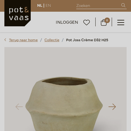
NL |
EN
0
INLOGGEN
Terug naar home
Collectie
Pot Joss Crème D32 H25