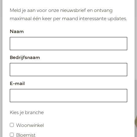
Nieuw? Registreer hier
Meld je aan voor onze nieuwsbrief en ontvang
maximaal één keer per maand interessante updates.
Naam
Vergelijkbare
Bedrijfsnaam
producten
E-mail
Kies je branche
Woonwinkel
Bloemist