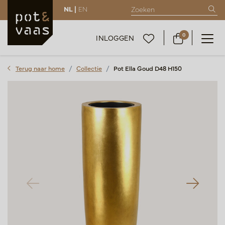
NL |
EN
0
INLOGGEN
Terug naar home
Collectie
Pot Ella Goud D48 H150