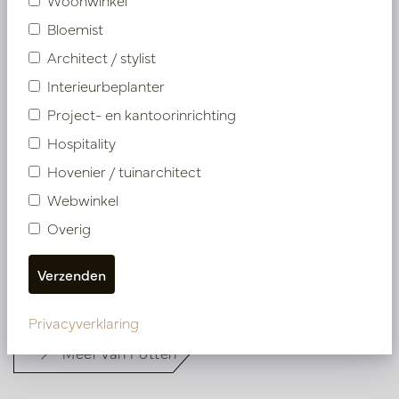
Bloemist
Architect / stylist
Interieurbeplanter
Project- en kantoorinrichting
Hospitality
Hovenier / tuinarchitect
Webwinkel
Pot Ella Brass D48 H150
Overig
Op voorraad
PV84.071CU
Privacyverklaring
Meer van Potten