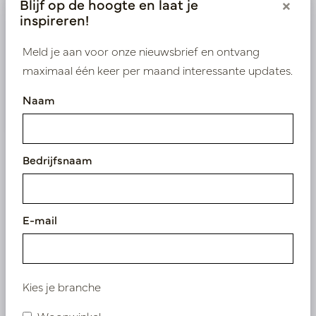
Blijf op de hoogte en laat je
×
krijgen tot onze exclusieve prijzen.
inspireren!
Meld je aan voor onze nieuwsbrief en ontvang
Bestaande klant? Log hier in
maximaal één keer per maand interessante updates.
Nieuw? Registreer hier
Naam
Bedrijfsnaam
Vergelijkbare producten
E-mail
Kies je branche
Woonwinkel