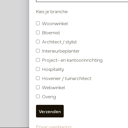
Kies je branche
Pot Capiz Hoog Ovaal Goud L
Woonwinkel
Artikelnummer: PV12.550BS
Bloemist
Architect / stylist
Symbolen ind
Interieurbeplanter
Project- en kantoorinrichting
Product specificaties
Hospitality
Materiaal omschrijving
Hovenier / tuinarchitect
Webwinkel
Overig
Privacyverklaring