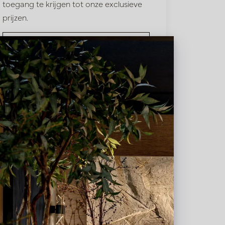
toegang te krijgen tot onze exclusieve
prijzen.
Bestaande klant? Log hier in
Nieuw? Registreer hier