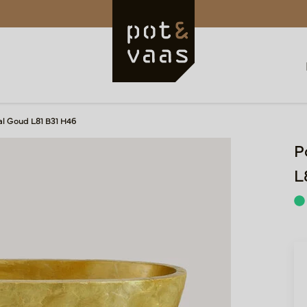
l Goud L81 B31 H46
P
L