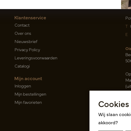
Klantenservice
Po
Contact
T
Over ons
E
Nieuwsbrief
Oi
Privacy Policy
Be
Leveringsvoorwaarden
50
Catalogi
Op
Mijn account
Ma
Inloggen
(ui
Mijn bestellingen
Ca
Cookies
Mijn favorieten
Ra
14
Wij slaan cooki
Roz
akkoord?