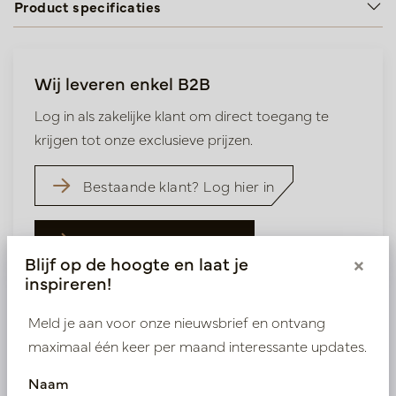
Product specificaties
Wij leveren enkel B2B
Log in als zakelijke klant om direct toegang te
krijgen tot onze exclusieve prijzen.
Bestaande klant? Log hier in
Nieuw? Registreer hier
Blijf op de hoogte en laat je
×
inspireren!
Meld je aan voor onze nieuwsbrief en ontvang
maximaal één keer per maand interessante updates.
Vergelijkbare producten
Naam