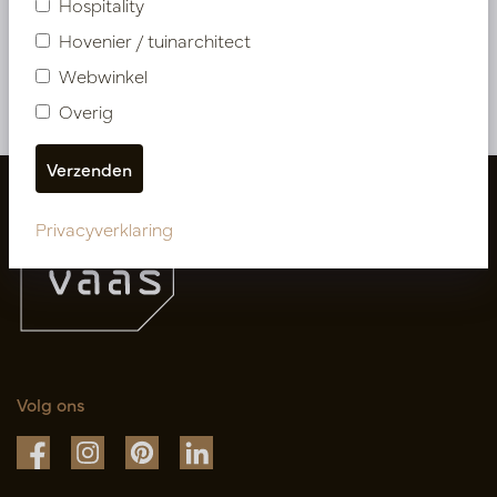
Hospitality
PV70.135932
Hovenier / tuinarchitect
Webwinkel
Meer van Kunstbloemen & Bladeren
Overig
Privacyverklaring
Volg ons