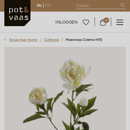
NL |
EN
0
INLOGGEN
Terug naar home
Collectie
Pioenroos Crème H70