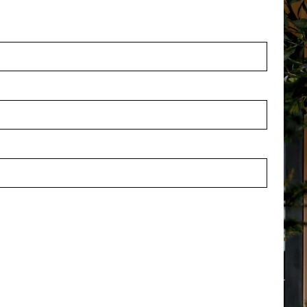
Ben je benieuwd
betekenen?
Ons team realiseert com
werken we samen met en 
interieurontwerpers en pr
plan voor de aankleding 
maatwerk voor te stellen.
Over kantoorinri