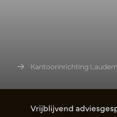
Kantoorinrichting Laude
Vrijblijvend adviesges