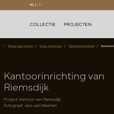
NL |
EN
COLLECTIE
PROJECTEN
Terug naar home
Onze projecten
Kantoorinrichting
Kantoori
Kantoorinrichting van
Riemsdijk
Project: Kantoor van Riemsdijk
Fotograaf: Jaro van Meerten