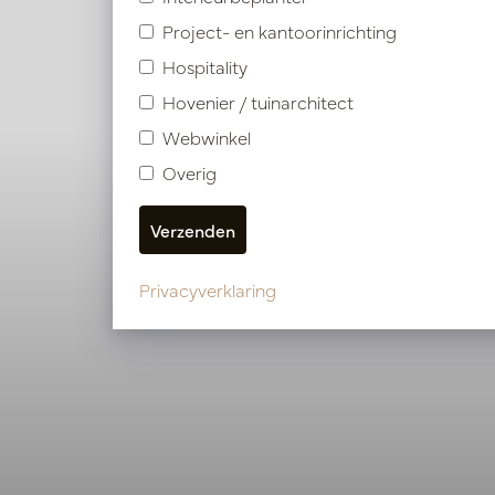
Project- en kantoorinrichting
Bekijk onze andere pr
Hospitality
Hovenier / tuinarchitect
Webwinkel
Overig
Privacyverklaring