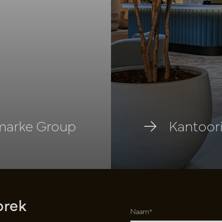
rmarke Group
Kantoori
prek
Naam*