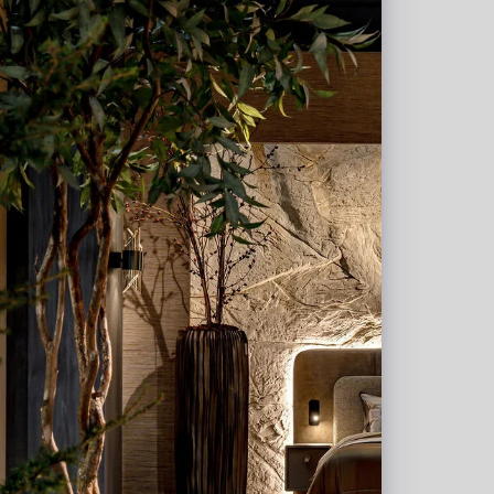
 wat we voor jou kunnen
plete projecten op maat. Daarnaast
ontzorgen we architecten,
ojectinrichters door, indien gewenst, een
met potten, kunstbeplanting en/of
chting