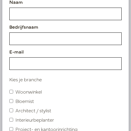
Naam
natuurlijke uitstraling geeft. De gekozen potten en
kunstbeplanting zorgen voor een harmonieuze sfeer en
brengen leven in de ruimte, zonder onderhoudszorgen.
Bedrijfsnaam
De combinatie van stijlvolle plantenarrangementen en
bijpassende potten maakt van elke hoek van het pand
een aangename plek om te werken en te vergaderen.
E-mail
Absolute blikvangers zijn het hangende groen en de
indrukwekkende greenwall van meer dan 20 vierkante
meter. Deze verticale tuin is niet alleen een lust voor het
Kies je branche
oog, maar draagt ook bij aan een rustgevende
werkomgeving. Een perfect voorbeeld van hoe groen en
Woonwinkel
design samenkomen om werkplekken inspirerender én
Bloemist
sfeervoller te maken.
Architect / stylist
Interieurbeplanter
Project- en kantoorinrichting