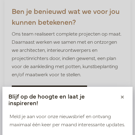
Ben je benieuwd wat we voor jou
kunnen betekenen?
Ons team realiseert complete projecten op maat.
Daarnaast werken we samen met en ontzorgen
we architecten, interieurontwerpers en
projectinrichters door, indien gewenst, een plan
voor de aankleding met potten, kunstbeplanting
en/of maatwerk voor te stellen.
Over kantoorinrichting
Blijf op de hoogte en laat je
×
inspireren!
Meld je aan voor onze nieuwsbrief en ontvang
maximaal één keer per maand interessante updates.
Bij Sens Bouw hebben we recent een prachtig project
mogen realiseren dat het kantoor direct een frisse,