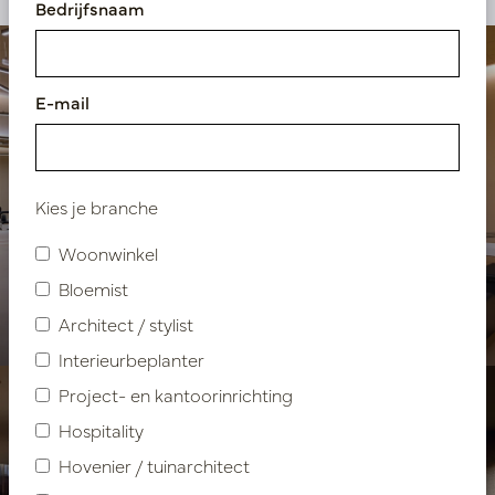
Bedrijfsnaam
E-mail
Kies je branche
Hospitality inrichting
Woonwinkel
Caesar Fitness & Spa
Bloemist
Resort
Architect / stylist
Interieurbeplanter
Project- en kantoorinrichting
Hospitality
Hovenier / tuinarchitect