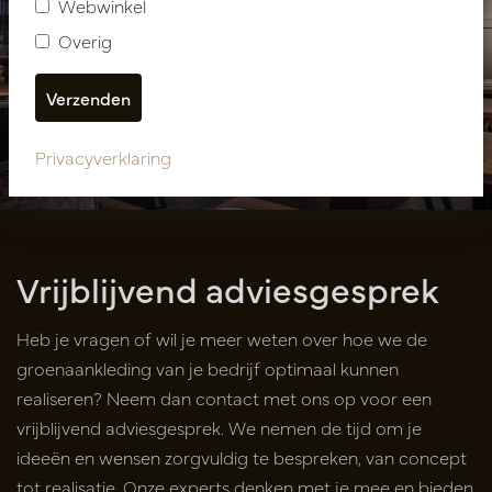
Webwinkel
Overig
Horeca inrichting
Restaurant Olijf
Privacyverklaring
Vrijblijvend adviesgesprek
Heb je vragen of wil je meer weten over hoe we de
groenaankleding van je bedrijf optimaal kunnen
realiseren? Neem dan contact met ons op voor een
vrijblijvend adviesgesprek. We nemen de tijd om je
ideeën en wensen zorgvuldig te bespreken, van concept
tot realisatie. Onze experts denken met je mee en bieden