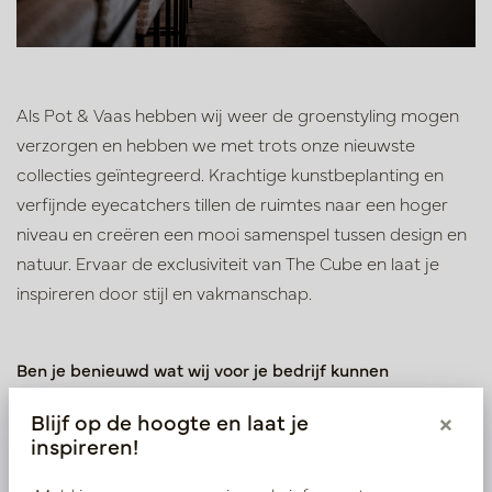
Als Pot & Vaas hebben wij weer de groenstyling mogen
verzorgen en hebben we met trots onze nieuwste
collecties geïntegreerd. Krachtige kunstbeplanting en
verfijnde eyecatchers tillen de ruimtes naar een hoger
niveau en creëren een mooi samenspel tussen design en
natuur. Ervaar de exclusiviteit van The Cube en laat je
inspireren door stijl en vakmanschap.
Ben je benieuwd wat wij voor je bedrijf kunnen
betekenen? Maak een afspraak bij ons in het
Blijf op de hoogte en laat je
×
inspiratiecentrum in Oisterwijk of neem contact op via
inspireren!
onderstaande gegevens.