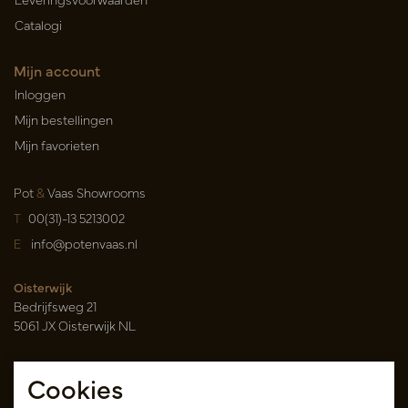
Catalogi
Mijn account
Inloggen
Mijn bestellingen
Mijn favorieten
Pot
&
Vaas Showrooms
T
00(31)-13 5213002
E
info@potenvaas.nl
Oisterwijk
Bedrijfsweg 21
5061 JX Oisterwijk NL
Openingstijden
Cookies
Maandag t/m vrijdag 09.00-17.00 uur
(uitsluitend op afspraak)