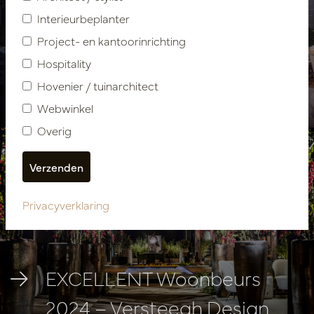
Interieurbeplanter
EXCELLENT Woonbeurs
Project- en kantoorinrichting
2025 – Studio Hans
Hospitality
Hovenier / tuinarchitect
Kuijten
Webwinkel
Overig
Privacyverklaring
EXCELLENT Woonbeurs
2024 – Versteegh Design