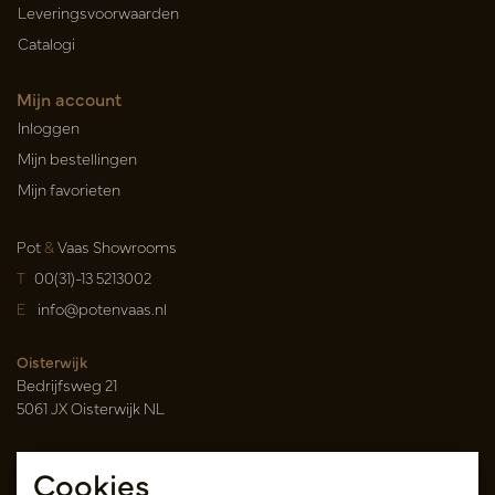
Leveringsvoorwaarden
Catalogi
Mijn account
Inloggen
Mijn bestellingen
Mijn favorieten
Pot
&
Vaas Showrooms
T
00(31)-13 5213002
E
info@potenvaas.nl
Oisterwijk
Bedrijfsweg 21
5061 JX Oisterwijk NL
Openingstijden
Cookies
Maandag t/m vrijdag 09.00-17.00 uur