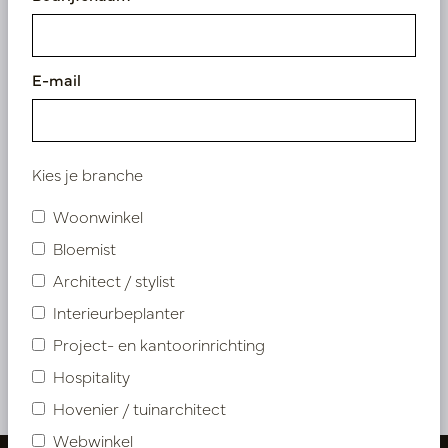
E-mail
Kies je branche
Woonwinkel
Kussen Tops Roze L50 B35
Bloemist
Architect / stylist
Op voorraad
LN88.SILP351
Interieurbeplanter
Project- en kantoorinrichting
Hospitality
Meer van Kussens & Buitenkussens
Hovenier / tuinarchitect
Webwinkel