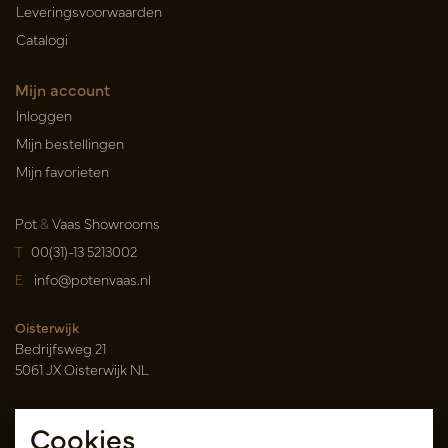
Leveringsvoorwaarden
Catalogi
Mijn account
Inloggen
Mijn bestellingen
Mijn favorieten
Pot
&
Vaas Showrooms
T
00(31)-13 5213002
E
info@potenvaas.nl
Oisterwijk
Bedrijfsweg 21
5061 JX Oisterwijk NL
Openingstijden
Cookies
Maandag t/m vrijdag 09.00-17.00 uur