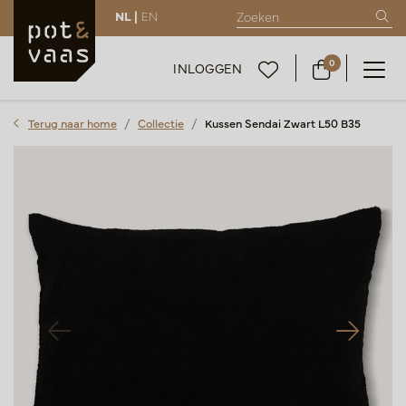
NL |
EN
0
INLOGGEN
Terug naar home
Collectie
Kussen Sendai Zwart L50 B35