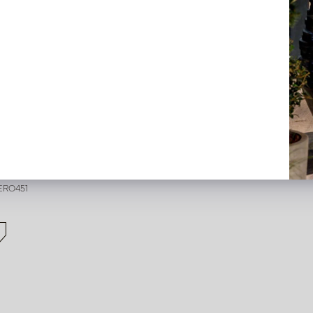
n Osaka Oranje L45 B45
 voorraad
ERO451