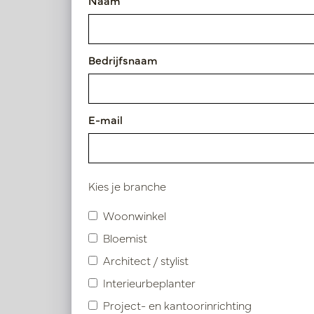
Naam
Kussen Osaka Green L50 B35
Artikelnummer: LN88.PERG351
Bedrijfsnaam
Symbolen index
E-mail
Product specificaties
Kies je branche
Vergelijkbare product
Woonwinkel
Bloemist
Architect / stylist
Interieurbeplanter
Project- en kantoorinrichting