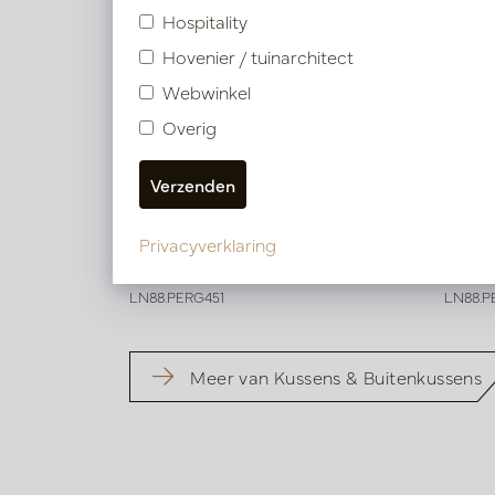
Hospitality
Hovenier / tuinarchitect
Webwinkel
Overig
Kussen Osaka Groen L45 B45
Kusse
Privacyverklaring
Op voorraad
Op
LN88.PERG451
LN88.P
Meer van Kussens & Buitenkussens