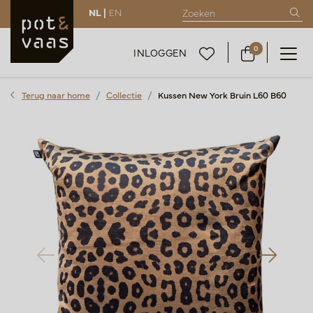
NL |
EN
0
INLOGGEN
Terug naar home
Collectie
Kussen New York Bruin L60 B60