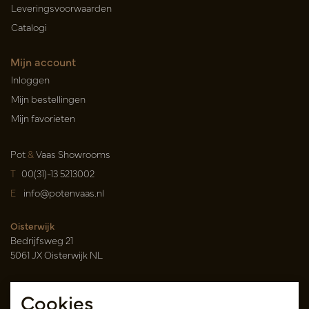
Leveringsvoorwaarden
Catalogi
Mijn account
Inloggen
Mijn bestellingen
Mijn favorieten
Pot
&
Vaas Showrooms
T
00(31)-13 5213002
E
info@potenvaas.nl
Oisterwijk
Bedrijfsweg 21
5061 JX Oisterwijk NL
Openingstijden
Cookies
Maandag t/m vrijdag 09.00-17.00 uur