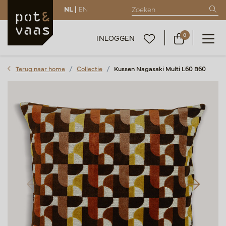
NL |
EN
0
INLOGGEN
Terug naar home
Collectie
Kussen Nagasaki Multi L60 B60