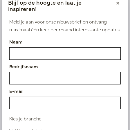
Blijf op de hoogte en laat je
×
inspireren!
Product specificaties
Meld je aan voor onze nieuwsbrief en ontvang
maximaal één keer per maand interessante updates.
Wij leveren enkel B2B
Naam
Log in als zakelijke klant om direct toegang te
krijgen tot onze exclusieve prijzen.
Bedrijfsnaam
Bestaande klant? Log hier in
Nieuw? Registreer hier
E-mail
Kies je branche