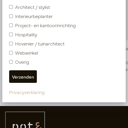
Architect / stylist
Interieurbeplanter
Project- en kantoorinrichting
Hospitality
Hovenier / tuinarchitect
Aloe Vera Steker Groen H61
Gras Stek
Webwinkel
Overig
Op voorraad
Op voo
PV54.517691
PV04.418654
Meer van UV-bestendige planten
Privacyverklaring