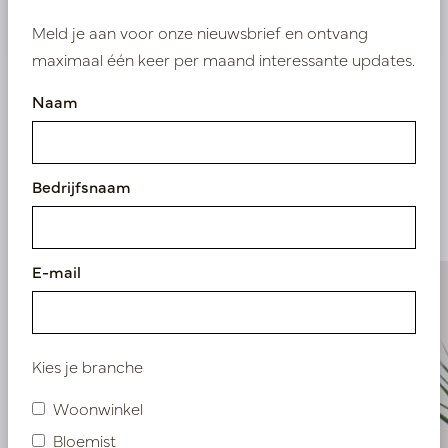
Nieuw? Registreer hier
Meld je aan voor onze nieuwsbrief en ontvang
maximaal één keer per maand interessante updates.
Naam
Vergelijkbare
Bedrijfsnaam
producten
E-mail
Kies je branche
Woonwinkel
Bloemist