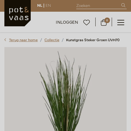
NL |
EN
0
INLOGGEN
Terug naar home
Collectie
Kunstgras Steker Groen UVH70