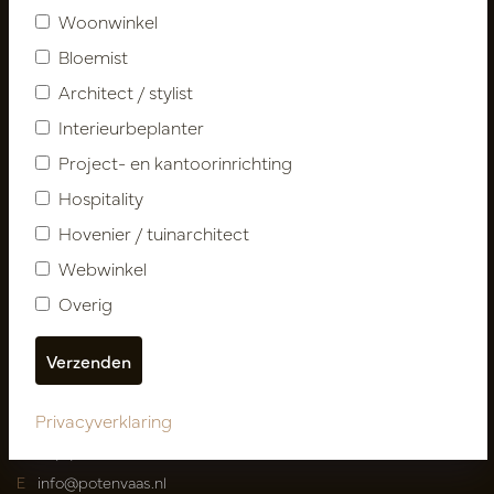
Woonwinkel
Klantenservice
Bloemist
Contact
Architect / stylist
Over ons
Nieuwsbrief
Interieurbeplanter
Privacy Policy
Project- en kantoorinrichting
Leveringsvoorwaarden
Hospitality
Catalogi
Hovenier / tuinarchitect
Webwinkel
Mijn account
Inloggen
Overig
Mijn bestellingen
Mijn favorieten
Privacyverklaring
Pot
&
Vaas Showrooms
T
00(31)-13 5213002
E
info@potenvaas.nl