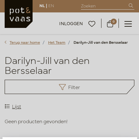
NL |
EN
0
INLOGGEN
Terug naar home
Het Team
Darilyn-Jill van den Bersselaar
Darilyn-Jill van den
Bersselaar
Filter
Lijst
Geen producten gevonden!