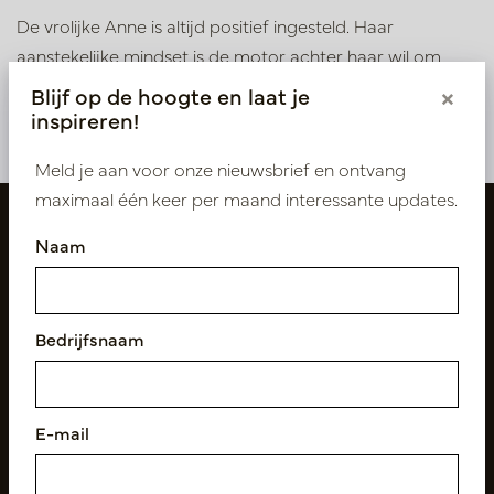
De vrolijke Anne is altijd positief ingesteld. Haar
aanstekelijke mindset is de motor achter haar wil om
dagelijks de beste resultaten te behalen. ‘Tevreden
Blijf op de hoogte en laat je
×
klanten geven me energie.’
inspireren!
Meld je aan voor onze nieuwsbrief en ontvang
maximaal één keer per maand interessante updates.
Naam
Bedrijfsnaam
Volg ons
E-mail