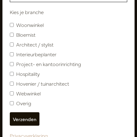
Nieuwsbrief
Kies je branche
Woonwinkel
Abonneer
Bloemist
Architect / stylist
Klantenservice
Interieurbeplanter
Contact
Project- en kantoorinrichting
Over ons
Hospitality
Nieuwsbrief
Hovenier / tuinarchitect
Privacy Policy
Leveringsvoorwaarden
Webwinkel
Catalogi
Overig
Mijn account
Inloggen
Mijn bestellingen
Privacyverklaring