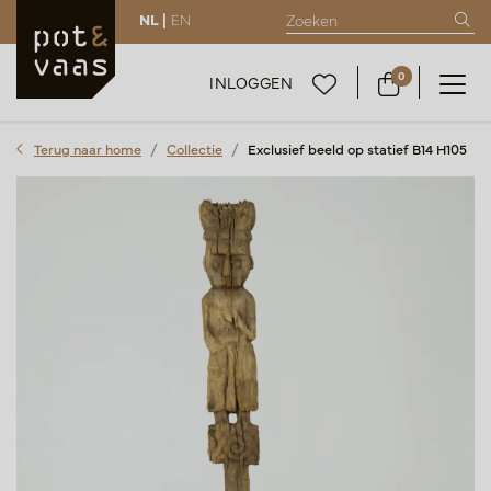
NL |
EN
0
INLOGGEN
Terug naar home
Collectie
Exclusief beeld op statief B14 H105