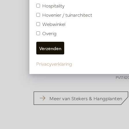
Hospitality
Hovenier / tuinarchitect
Webwinkel
Overig
Callisia Hangplant UV Groen H70
Hangp
Op voorraad
Sne
Privacyverklaring
res
PV17.4203807UV
PV17.42
Meer van Stekers & Hangplanten