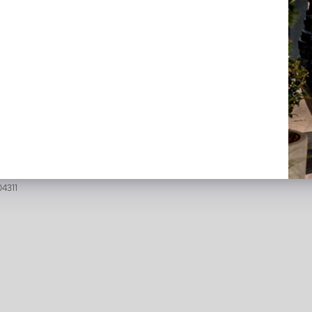
lant Epiphyllum Groen H110
l weer op voorraad,
erveer nu
04311