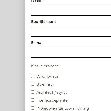
Naam
Artikelnummer: PV04.10427C
Bedrijfsnaam
Symbolen index
Product specificaties
E-mail
Kies je branche
Vergelijkbare product
Woonwinkel
Bloemist
Architect / stylist
Interieurbeplanter
Project- en kantoorinrichting