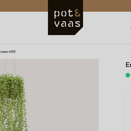
Groen H70
E