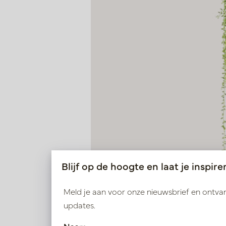
Blijf op de hoogte en laat je inspire
Meld je aan voor onze nieuwsbrief en ontv
updates.
Erwtenplant in pot Groen H70