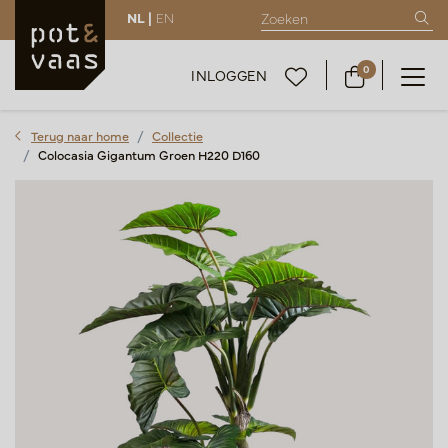
NL |
EN
0
INLOGGEN
Terug naar home
Collectie
Colocasia Gigantum Groen H220 D160