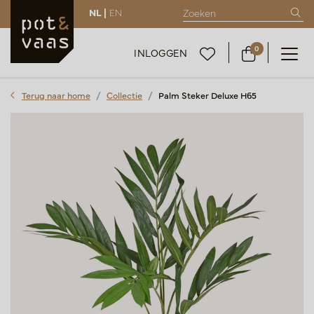
NL |
EN
0
INLOGGEN
Terug naar home
Collectie
Palm Steker Deluxe H65