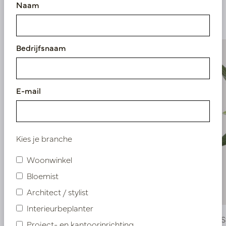
Naam
producten
Bedrijfsnaam
E-mail
Kies je branche
Woonwinkel
Bloemist
Architect / stylist
Interieurbeplanter
Strelitzia Steker H100
Strelitzia
Project- en kantoorinrichting